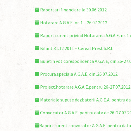
Raportari financiare la 30.06.2012
Hotarare A.G.A.E. nr. 1 – 26.07.2012
Raport curent privind Hotararea A.G.A.E. nr. 1 
Bilant 31.12.2011 – Cereal Prest S.R.L
Buletin vot corespondenta A.G.A.E, din 26-27.
Procura.speciala A.G.A.E. din .26.07.2012
Proiect.hotarare A.G.A.E.pentru.26-27.07.2012
Materiale supuse dezbaterii A.G.E.A. pentru da
Convocator A.G.A.E. pentru data de 26-27.07.2
Raport curent convocator A.G.A.E. pentru data