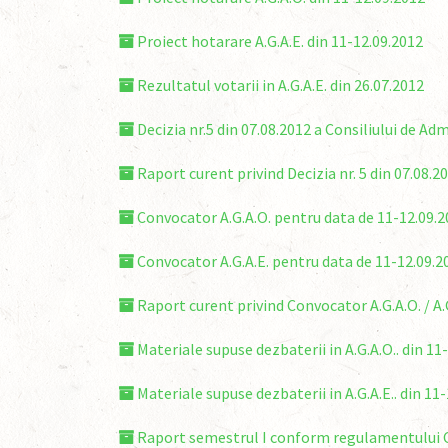
Proiect hotarare A.G.A.E. din 11-12.09.2012
Rezultatul votarii in A.G.A.E. din 26.07.2012
Decizia nr.5 din 07.08.2012 a Consiliului de Adm
Raport curent privind Decizia nr. 5 din 07.08.2
Convocator A.G.A.O. pentru data de 11-12.09.2
Convocator A.G.A.E. pentru data de 11-12.09.2
Raport curent privind Convocator A.G.A.O. / A.G
Materiale supuse dezbaterii in A.G.A.O.. din 11
Materiale supuse dezbaterii in A.G.A.E.. din 11
Raport semestrul I conform regulamentului C