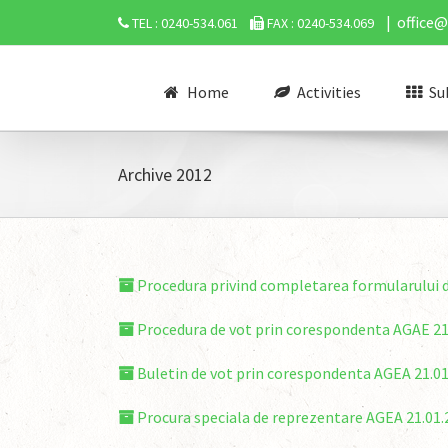
|
office
TEL : 0240-534.061
FAX : 0240-534.069
Home
Activities
Su
Archive 2012
Procedura privind completarea formularului d
Procedura de vot prin corespondenta AGAE 21
Buletin de vot prin corespondenta AGEA 21.0
Procura speciala de reprezentare AGEA 21.01