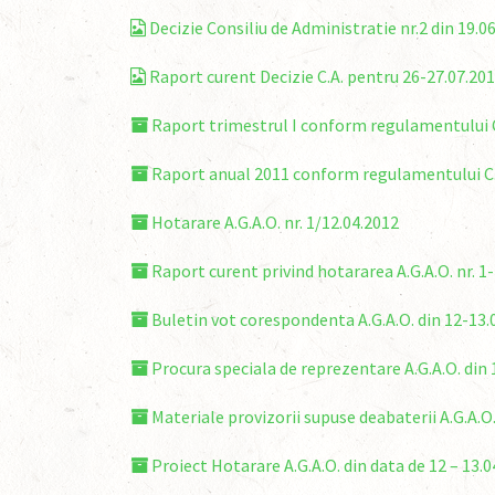
Decizie Consiliu de Administratie nr.2 din 19.0
Raport curent Decizie C.A. pentru 26-27.07.20
Raport trimestrul I conform regulamentului C.
Raport anual 2011 conform regulamentului C.N
Hotarare A.G.A.O. nr. 1/12.04.2012
Raport curent privind hotararea A.G.A.O. nr. 1
Buletin vot corespondenta A.G.A.O. din 12-13.
Procura speciala de reprezentare A.G.A.O. din 
Materiale provizorii supuse deabaterii A.G.A.O.
Proiect Hotarare A.G.A.O. din data de 12 – 13.0